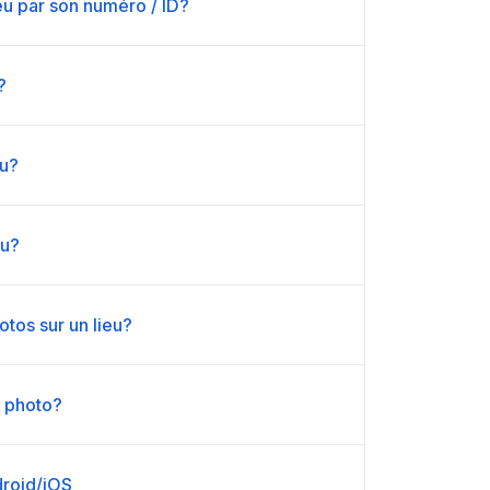
u par son numéro / ID?
?
eu?
eu?
tos sur un lieu?
 photo?
ndroid/iOS