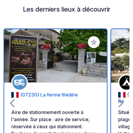
Les derniers lieux à découvrir
Ajouter à vos favori
(07230) La ferme théâtre
(1
Ré
Aire de stationnement ouverte à
Situé 
l'année. Sur place : aire de service,
plage 
réservée à ceux qui stationnent.
villag