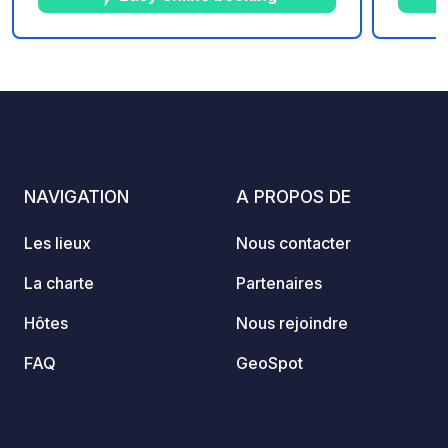
un par
appéci
de gra
1
526
4.3
★
Photos
Commentaires
Note
centre-
NAVIGATION
A PROPOS DE
Les lieux
Nous contacter
La charte
Partenaires
Hôtes
Nous rejoindre
FAQ
GeoSpot