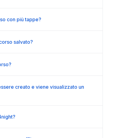
so con più tappe?
corso salvato?
orso?
 essere creato e viene visualizzato un
4night?