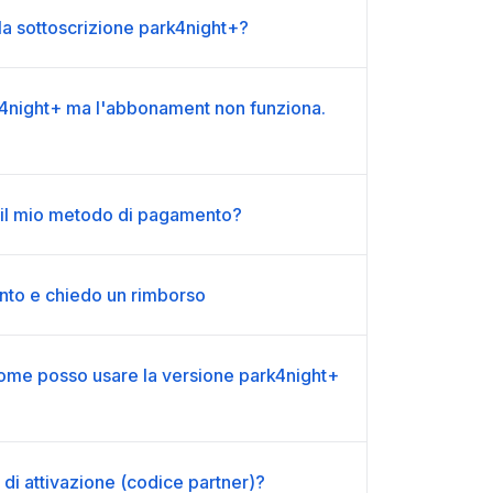
lla sottoscrizione park4night+?
4night+ ma l'abbonament non funziona.
il mio metodo di pagamento?
to e chiedo un rimborso
Come posso usare la versione park4night+
e di attivazione (codice partner)?