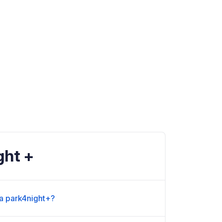
ght +
a park4night+?