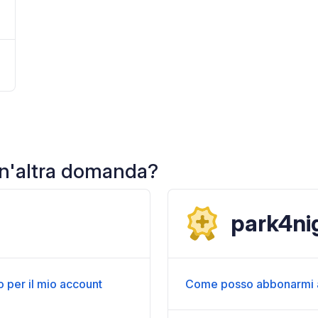
un'altra domanda?
park4ni
to per il mio account
Come posso abbonarmi 