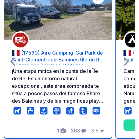
Añadir a tus favorito
(17590) Aire Camping-Car Park de
(2
Saint-Clément-des-Baleines (Île de Ré)
Saulie
– Phare des Baleines et Plages
¡Una etapa mítica en la punta de la Île
Campi
de Ré! En un entorno natural
como c
excepcional, esta área sombreada te
etique
sitúa a pocos pasos del famoso Phare
Nature
des Baleines y de las magníficas playas
genera
salvajes del Atlántico. Perfecto para
activi
grandes rutas en bicicleta por los
de su 
marismas. Disfruta de una estancia
Region
confortable: parcelas de calidad bajo
1
368
3.5
★
genero
Fotos
Comentarios
Calificación
los pinos, electricidad en cada toma,
lagos 